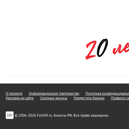
О проекте
Информационное партнерство
Политика конфиденциальн
Реклама на сайте
Срочные анонсы
Разместить баннер
Правила са
© 2006-2026 ForSMI.ru. Анонсы.РФ. Все права защищены.
18+