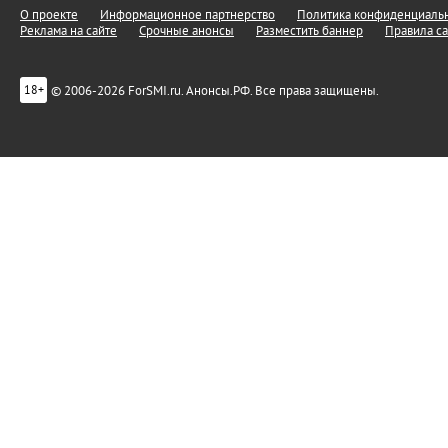
О проекте
Информационное партнерство
Политика конфиденциальн
Реклама на сайте
Срочные анонсы
Разместить баннер
Правила са
© 2006-2026 ForSMI.ru. Анонсы.РФ. Все права защищены.
18+