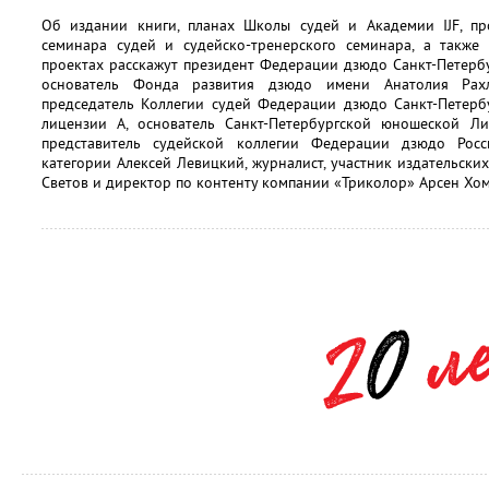
Об издании книги, планах Школы судей и Академии IJF, пр
семинара судей и судейско-тренерского семинара, а также
проектах расскажут президент Федерации дзюдо Санкт-Петерб
основатель Фонда развития дзюдо имени Анатолия Рахл
председатель Коллегии судей Федерации дзюдо Санкт-Петерб
лицензии А, основатель Санкт-Петербургской юношеской Л
представитель судейской коллегии Федерации дзюдо Рос
категории Алексей Левицкий, журналист, участник издательски
Светов и директор по контенту компании «Триколор» Арсен Хом