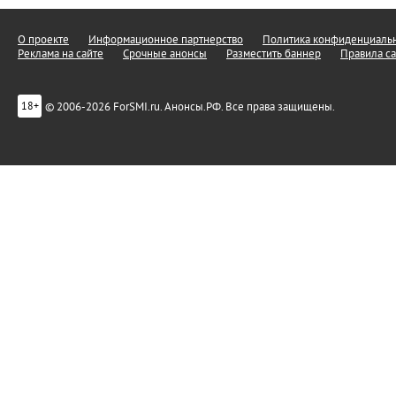
О проекте
Информационное партнерство
Политика конфиденциальн
Реклама на сайте
Срочные анонсы
Разместить баннер
Правила са
© 2006-2026 ForSMI.ru. Анонсы.РФ. Все права защищены.
18+