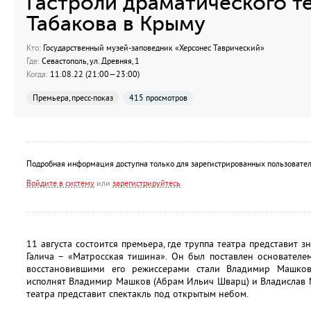
Гастроли драматического т
Табакова в Крыму
Кто:
Государственный музей-заповедник «Херсонес Таврический»
Где:
Севастополь, ул. Древняя, 1
Когда:
11.08.22 (21:00—23:00)
Премьера, пресс-показ
415 просмотров
Подробная информация доступна только для зарегистрированных пользовател
Войдите в систему
или
зарегистрируйтесь
11 августа состоится премьера, где труппа театра представит з
Галича – «Матросская тишина». Он был поставлен основателе
восстановившими его режиссерами стали Владимир Машко
исполнят Владимир Машков (Абрам Ильич Шварц) и Владислав 
театра представит спектакль под открытым небом.