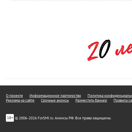
О проекте
Информационное партнерство
Политика конфиденциальн
Реклама на сайте
Срочные анонсы
Разместить баннер
Правила са
© 2006-2026 ForSMI.ru. Анонсы.РФ. Все права защищены.
18+