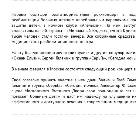
Первый большой благотворительный рок-концерт в по
реабилитации больных детским церебральным параличом» про
защиты детей, в ночном клубе «Апельсин». На нем высту
коллективы нашей страны – «Моральный Кодекс», «Агата Кристи»
тысяч человек стали гостями вечера. Все собранные средств
медицинского реабилитационного центра.
На эту благую инициативу откликнулись и другие популярные и
«Океан Ельзи», Сергей Галанин и группа «СерьГа», «Сегодня ночь
В начале февраля в Москве состоится следующий рок-концерт 
Свое согласие принять участие в нем дали Вадим и Глеб Сам
Галанин и группа «СерьГа», «Сегодня ночью», Александр Ф. Скл
сцене Московского Гостиного Двора свои полноценные сеты
поможет больным детям и даст им надежду на улучшение их
эффективного и доступного лечения в современном медицинск