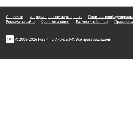
О проекте
Информационное партнерство
Политика конфиденциальн
Реклама на сайте
Срочные анонсы
Разместить баннер
Правила са
© 2006-2026 ForSMI.ru. Анонсы.РФ. Все права защищены.
18+