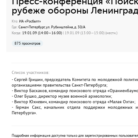
Пресс-конференция «Поиск
рубеже обороны Ленингра
Кто:
ИА «Росбалт»
Где:
Санкт-Петербург, ул. Рубинштейна, д. 30/А
Когда:
19.01.09 (14:00—16:00)
| 19.01.09 (13:00—15:00) (местн.)
875 просмотров
Список участников:
- Сергей Гришин, председатель Комитета по молодежной полит
организациями правительства Санкт-Петербурга;
- Виктор Баскаков, командир поискового отряда «Ораниенбаум
- Олег Бушко, директор музея военной археологии;
- Виктор Юхневич, командир поискового отряда «Малая Охта»;
- Герман Сакс, начальник отдела поддержки молодежных 
Петербурга».
Подробная информация доступна только для зарегистрированных пользовател