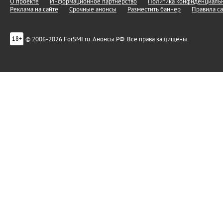
О проекте
Информационное партнерство
Политика конфиденциальн
Реклама на сайте
Срочные анонсы
Разместить баннер
Правила са
© 2006-2026 ForSMI.ru. Анонсы.РФ. Все права защищены.
18+