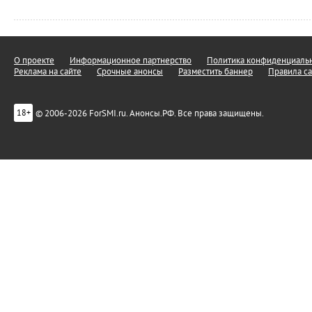
О проекте
Информационное партнерство
Политика конфиденциальн
Реклама на сайте
Срочные анонсы
Разместить баннер
Правила са
© 2006-2026 ForSMI.ru. Анонсы.РФ. Все права защищены.
18+