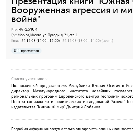
Презентация книги "Южная 
Вооруженная агрессия и м
война"
Кто:
ИА REGNUM
Где:
Москва, Москва, ул. Правды, д. 21, стр. 1.
Когда:
24.12.08 (14:00—15:00)
| 24.12.08 (13:00—14:00) (местн.)
811 просмотров
Список участников:
Полномочный представитель Республики Южная Осетия в Ро
директор Международного института новейших государст
региональных программ Европейского центра геополитического
Центра социальных и политических исследований "Аспект" Ге
издательства "Книжный мир" Дмитрий Лобанов.
Подробная информация доступна только для зарегистрированных пользовател