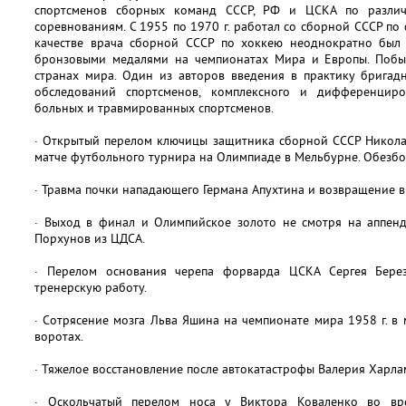
спортсменов сборных команд СССР, РФ и ЦСКА по различ
соревнованиям. С 1955 по 1970 г. работал со сборной СССР по ф
качестве врача сборной СССР по хоккею неоднократно был
бронзовыми медалями на чемпионатах Мира и Европы. Побы
странах мира. Один из авторов введения в практику бригад
обследований спортсменов, комплексного и дифференцир
больных и травмированных спортсменов.
· Открытый перелом ключицы защитника сборной СССР Никола
матче футбольного турнира на Олимпиаде в Мельбурне. Обезб
· Травма почки нападающего Германа Апухтина и возвращение 
· Выход в финал и Олимпийское золото не смотря на аппен
Порхунов из ЦДСА.
· Перелом основания черепа форварда ЦСКА Сергея Бере
тренерскую работу.
· Сотрясение мозга Льва Яшина на чемпионате мира 1958 г. в 
воротах.
· Тяжелое восстановление после автокатастрофы Валерия Харла
· Оскольчатый перелом носа у Виктора Коваленко во вр