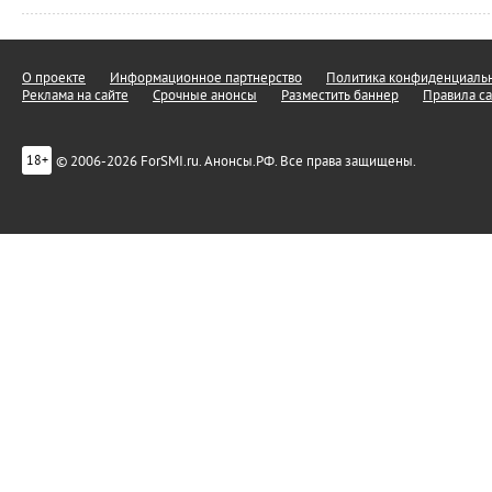
О проекте
Информационное партнерство
Политика конфиденциальн
Реклама на сайте
Срочные анонсы
Разместить баннер
Правила са
© 2006-2026 ForSMI.ru. Анонсы.РФ. Все права защищены.
18+