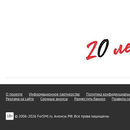
О проекте
Информационное партнерство
Политика конфиденциальн
Реклама на сайте
Срочные анонсы
Разместить баннер
Правила са
© 2006-2026 ForSMI.ru. Анонсы.РФ. Все права защищены.
18+