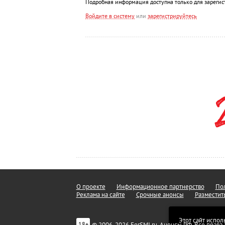
Подробная информация доступна только для зарегис
Войдите в систему
или
зарегистрируйтесь
О проекте
Информационное партнерство
Пол
Реклама на сайте
Срочные анонсы
Разместит
Этот сайт испол
© 2006-2026 ForSMI.ru. Анонсы.РФ. Все прав
18+