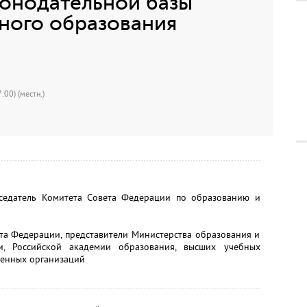
онодательной базы
ного образования
:00) (местн.)
дседатель Комитета Совета Федерации по образованию и
та Федерации, представители Министерства образования и
и, Российской академии образования, высших учебных
венных организаций