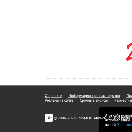
О проекте
Информационное партнерство
Пол
Реклама на сайте
Срочные анонсы
Разместит
Этот сайт испол
© 2006-2026 ForSMI.ru. Анонсы.РФ. Все прав
18+
использование.
нашей
Политик