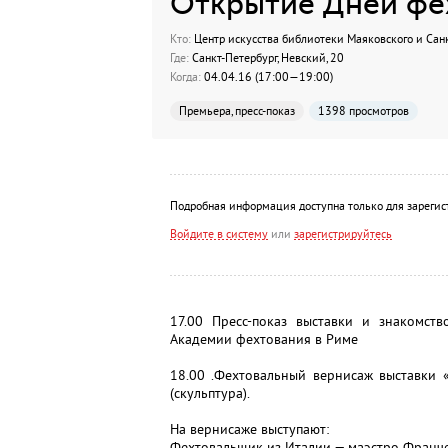
Открытие Дней фе
Кто:
Центр искусства библиотеки Маяковского и Сан
Где:
Санкт-Петербург, Невский, 20
Когда:
04.04.16 (17:00—19:00)
Премьера, пресс-показ
1398 просмотров
Подробная информация доступна только для зарегис
Войдите в систему
или
зарегистрируйтесь
17.00 Пресс-показ выставки и знакомст
Академии фехтования в Риме
18.00 .Фехтовальный вернисаж выставки «
(скульптура).
На вернисаже выступают:
Фехтовальщик из Италии — маэстро Франче