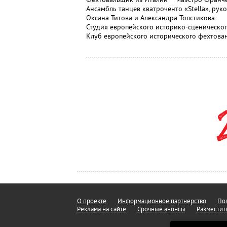
Ансамбль танцев кватроченто «Stella», ру
Оксана Титова и Александра Толстикова.
Студия европейского историко-сценическог
Клуб европейского исторического фехтован
О проекте
Информационное партнерство
Пол
Реклама на сайте
Срочные анонсы
Разместит