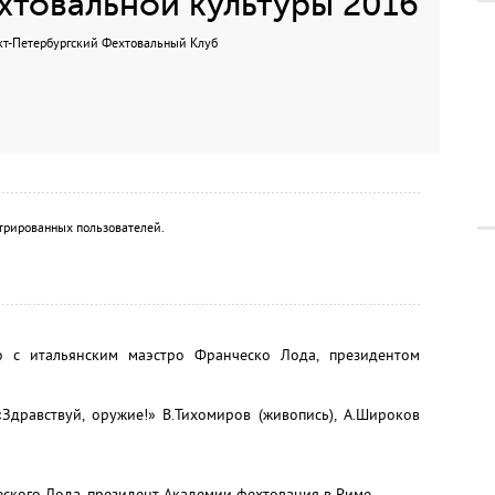
хтовальной культуры 2016
кт-Петербургский Фехтовальный Клуб
трированных пользователей.
во с итальянским маэстро Франческо Лода, президентом
Здравствуй, оружие!» В.Тихомиров (живопись), А.Широков
ского Лода, президент Академии фехтования в Риме.