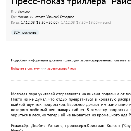
Пресс-показ триллера "Райс
Кто:
Люксор
Где:
Москва, кинотеатр "Люксор" Отрадное
Когда:
17.12.08 (18:30—20:00)
| 17.12.08 (17:30—19:00) (местн.)
824 просмотра
Подробная информация доступна только для зарегистрированных пользовател
Войдите в систему
или
зарегистрируйтесь
Молодая пара учителей отправляется на викенд подальше от люд
Никто из не думал, что отдых превратиться в кровавую расправ
шайкой шумных подростков. Взрослые делают им замечание и
которого любимый пес главаря гибнет. В отместку подростки
укрыться в лесу, но теперь ей не вырваться из кромешного ада Р
Режиссёр: Джеймс Уоткинс, продюсеры:Кристиан Колсон ("Спу
Неда")