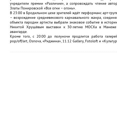
учредители премии «Различие», а сопровождать чтение авто
Златы Понировской «Все огни – огонь».
В 23:00 в Бродильном цехе зрителей ждёт перформанс арт-груп
– возрождение средневекового карнавального жанра, соединя
объекта пародии артисты выбрали знаковое событие в истори
Никитой Хрущёвым выставки к 30-летию МОСХа в Манеже 
авангарде.
Кроме того, с 20:00 до полуночи продлится работа галерей
pop/off/art, Osnova, «Риджина», 11.12 Gallery, Fotoloft и «Культу