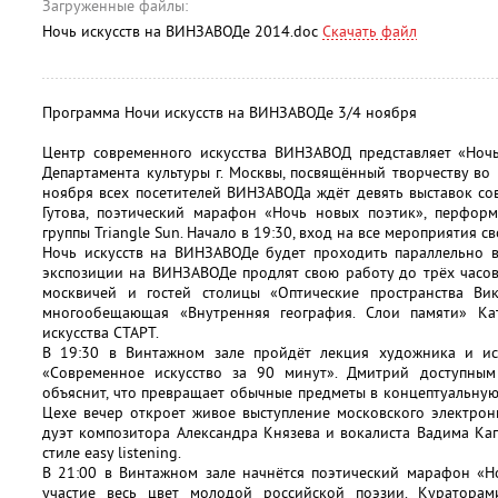
Загруженные файлы:
Ночь искусств на ВИНЗАВОДе 2014.doc
Скачать файл
Программа Ночи искусств на ВИНЗАВОДе 3/4 ноября
Центр современного искусства ВИНЗАВОД представляет «Ночь
Департамента культуры г. Москвы, посвящённый творчеству во 
ноября всех посетителей ВИНЗАВОДа ждёт девять выставок со
Гутова, поэтический марафон «Ночь новых поэтик», перформ
группы Triangle Sun. Начало в 19:30, вход на все мероприятия с
Ночь искусств на ВИНЗАВОДе будет проходить параллельно в
экспозиции на ВИНЗАВОДе продлят свою работу до трёх часов
москвичей и гостей столицы «Оптические пространства Ви
многообещающая «Внутренняя география. Слои памяти» К
искусства СТАРТ.
В 19:30 в Винтажном зале пройдёт лекция художника и ис
«Современное искусство за 90 минут». Дмитрий доступны
объяснит, что превращает обычные предметы в концептуальную
Цехе вечер откроет живое выступление московского электронн
дуэт композитора Александра Князева и вокалиста Вадима Ка
стиле easy listening.
В 21:00 в Винтажном зале начнётся поэтический марафон «Н
участие весь цвет молодой российской поэзии. Кураторам