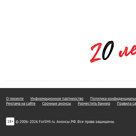
О проекте
Информационное партнерство
Политика конфиденциальн
Реклама на сайте
Срочные анонсы
Разместить баннер
Правила са
© 2006-2026 ForSMI.ru. Анонсы.РФ. Все права защищены.
18+