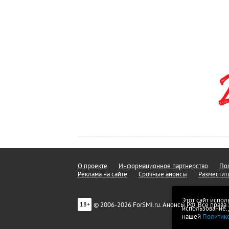
О проекте
Информационное партнерство
Пол
Реклама на сайте
Срочные анонсы
Разместит
Этот сайт испол
© 2006-2026 ForSMI.ru. Анонсы.РФ. Все прав
18+
использование.
нашей
Политик