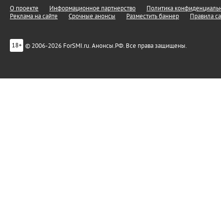
О проекте
Информационное партнерство
Политика конфиденциальн
Реклама на сайте
Срочные анонсы
Разместить баннер
Правила са
© 2006-2026 ForSMI.ru. Анонсы.РФ. Все права защищены.
18+