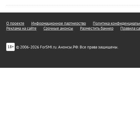
О проекте
Информационное партнерство
Политика конфиденциальн
Реклама на сайте
Срочные анонсы
Разместить баннер
Правила са
© 2006-2026 ForSMI.ru. Анонсы.РФ. Все права защищены.
18+