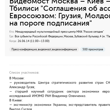
Видеомост Москва – Киев 
Тбилиси "Соглашения об ас
Евросоюзом: Грузия, Молдо
на пороге подписания"
Кто:
Международный мультимедийный пресс-центр МИА "Россия сегодня"
Где:
Все субъекты Российской Федерации, Москва, Зубовский бульвар, 4 (м. "П
Когда:
26.06.14 (11:00—13:00)
Пресс-конференция, видеомост, видеоконференция
500 просмотров
Список участников:
В Москве:
— руководитель Центра стратегического развития стран С
Александр Гусев;
— старший научный сотрудник сектора экономики европ
исследований ИМЭМО РАН Владимир Оленченко.
В Киеве:
— экс-министр экономики Украины, экс-представитель прави
Виктор Суслов.