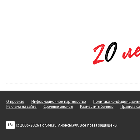
О проекте
Информационное партнерство
Политика конфиденциальн
Реклама на сайте
Срочные анонсы
Разместить баннер
Правила са
© 2006-2026 ForSMI.ru. Анонсы.РФ. Все права защищены.
18+