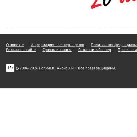
О проекте
Информационное партнерство
Политика конфиденциальн
Реклама на сайте
Срочные анонсы
Разместить баннер
Правила са
© 2006-2026 ForSMI.ru. Анонсы.РФ. Все права защищены.
18+