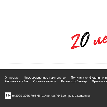
О проекте
Информационное партнерство
Политика конфиденциальн
Реклама на сайте
Срочные анонсы
Разместить баннер
Правила са
© 2006-2026 ForSMI.ru. Анонсы.РФ. Все права защищены.
18+