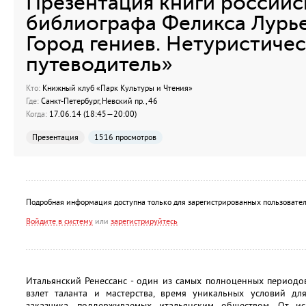
Презентация книги российс
библиографа Феликса Лурь
Город гениев. Нетуристиче
путеводитель»
Кто:
Книжный клуб «Парк Культуры и Чтения»
Где:
Санкт-Петербург, Невский пр., 46
Когда:
17.06.14 (18:45—20:00)
Презентация
1516 просмотров
Подробная информация доступна только для зарегистрированных пользовател
Войдите в систему
или
зарегистрируйтесь
Итальянский Ренессанс - один из самых полноценных периодов
взлет таланта и мастерства, время уникальных условий д
заказчика, поддерживаемых итальянским обществом. От иск