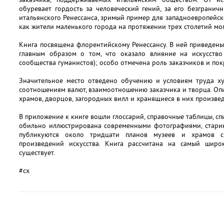
обуревает гордость за человеческий гений, за его безграни
итальянского Ренессанса, зримый пример для западноевропейск
как жители маленького города на протяжении трех столетий мог
Книга посвящена флорентийскому Ренессансу. В ней приведены
главным образом о том, что оказало влияние на искусство (
сообщества гуманистов); особо отмечена роль заказчиков и пок
Значительное место отведено обучению и условиям труда ху
соотношениям валют, взаимоотношению заказчика и творца. Оп
храмов, дворцов, загородных вилл и хранящиеся в них произвед
В приложение к книге вошли глоссарий, справочные таблицы, спи
обильно иллюстрирована современными фотографиями, старин
публикуются около тридцати планов музеев и храмов с
произведений искусства. Книга рассчитана на самый широ
существует.
#сх