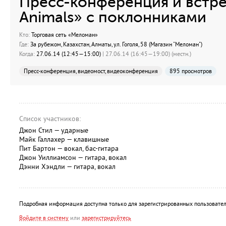
Пресс-конференция и встре
Animals» с поклонниками
Кто:
Торговая сеть «Меломан»
Где:
За рубежом, Казахстан, Алматы, ул. Гоголя, 58 (Магазин "Меломан")
Когда:
27.06.14 (12:45—15:00)
| 27.06.14 (16:45—19:00) (местн.)
Пресс-конференция, видеомост, видеоконференция
895 просмотров
Список участников:
Джон Стил — ударные
Майк Галлахер — клавишные
Пит Бартон — вокал, бас-гитара
Джон Уиллиамсон — гитара, вокал
Дэнни Хэндли — гитара, вокал
Подробная информация доступна только для зарегистрированных пользовател
Войдите в систему
или
зарегистрируйтесь