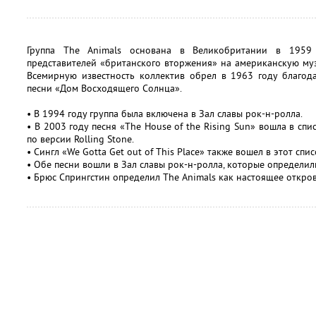
Группа The Animals основана в Великобритании в 1959
представителей «британского вторжения» на американскую муз
Всемирную известность коллектив обрел в 1963 году благод
песни «Дом Восходящего Солнца».
• В 1994 году группа была включена в Зал славы рок-н-ролла.
• В 2003 году песня «The House of the Rising Sun» вошла в сп
по версии Rolling Stone.
• Сингл «We Gotta Get out of This Place» также вошел в этот сп
• Обе песни вошли в Зал славы рок-н-ролла, которые определил
• Брюс Спрингстин определил The Animals как настоящее откро