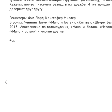
Кажется, вот-вот наступит разлад в их дружбе. И тут пришло
доверяют друг другу…
Режиссеры: Фил Лорд, Кристофер Миллер
В ролях: Ченнинг Татум («Мачо и Ботан», «Клятва», «Штурм Бе
2013: Апокалипсиc по-голливудски», «Мачо и ботан», «Челов
(«Мачо и Ботан») и многие другие.
#сх