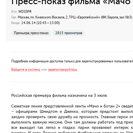
Пресс-показ фильма «Мачо 
Кто:
WDSSPR
Где:
Москва, пл. Киевского Вокзала, 2, ТРЦ «Европейский» (ФК Европа, зал №3)
Когда:
24.06.14 (10:45—13:00)
Премьера, пресс-показ
2815 просмотров
Подробная информация доступна только для зарегистрированных пользовател
Войдите в систему
или
зарегистрируйтесь
Российская премьера фильма назначена на 3 июля.
Сюжетная линия представленной ленты «Мачо и ботан 2» сведе
– офицерами Шмидтом и Дженко, которым предстоит выполн
заодно проверить свою дружбу на прочность. Главные герои о
выполнить важную миссию. Они там должны работать под прикр
все выходит так легко и гладко: парни проявляют интерес 
тусовки. И если Дженко выбирает футбольную команду, то Шм