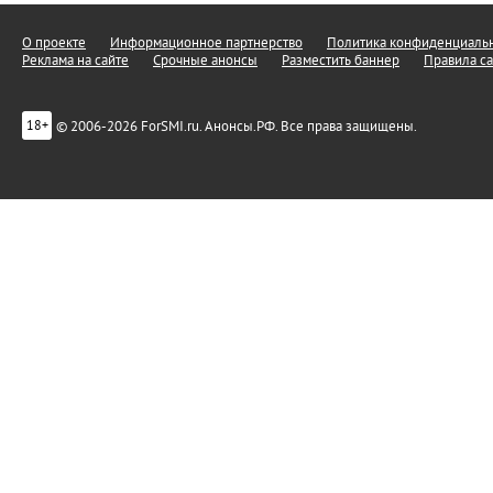
О проекте
Информационное партнерство
Политика конфиденциальн
Реклама на сайте
Срочные анонсы
Разместить баннер
Правила са
© 2006-2026 ForSMI.ru. Анонсы.РФ. Все права защищены.
18+