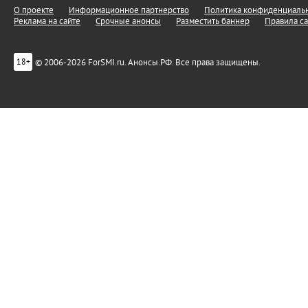
О проекте
Информационное партнерство
Политика конфиденциальн
Реклама на сайте
Срочные анонсы
Разместить баннер
Правила са
© 2006-2026 ForSMI.ru. Анонсы.РФ. Все права защищены.
18+