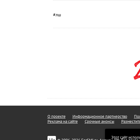
#лш
О проекте
Информационное партнерство
Пол
Реклама на сайте
Срочные анонсы
Разместит
Этот сайт испол