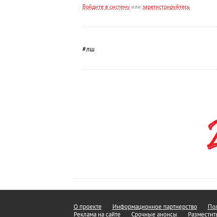
Войдите в систему
или
зарегистрируйтесь
#лш
О проекте
Информационное партнерство
Пол
Реклама на сайте
Срочные анонсы
Разместит