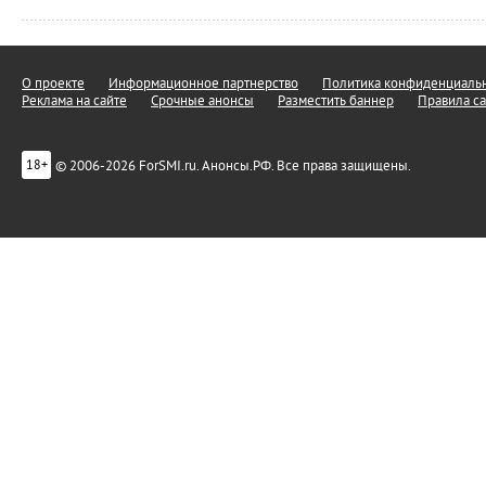
О проекте
Информационное партнерство
Политика конфиденциальн
Реклама на сайте
Срочные анонсы
Разместить баннер
Правила са
© 2006-2026 ForSMI.ru. Анонсы.РФ. Все права защищены.
18+