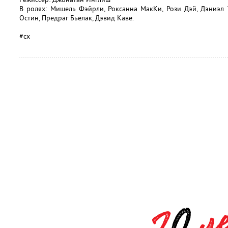
В ролях: Мишель Фэйрли, Роксанна МакКи, Рози Дэй, Дэниэл 
Остин, Предраг Бьелак, Дэвид Каве.
#сх