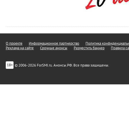
О проекте
Информационное партнерство
Политика конфиденциальн
Реклама на сайте
Срочные анонсы
Разместить баннер
Правила са
© 2006-2026 ForSMI.ru. Анонсы.РФ. Все права защищены.
18+