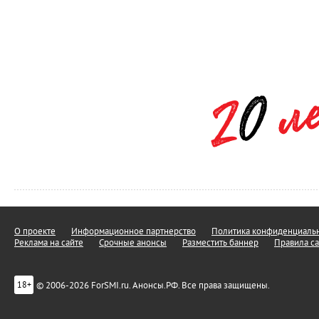
О проекте
Информационное партнерство
Политика конфиденциальн
Реклама на сайте
Срочные анонсы
Разместить баннер
Правила са
© 2006-2026 ForSMI.ru. Анонсы.РФ. Все права защищены.
18+