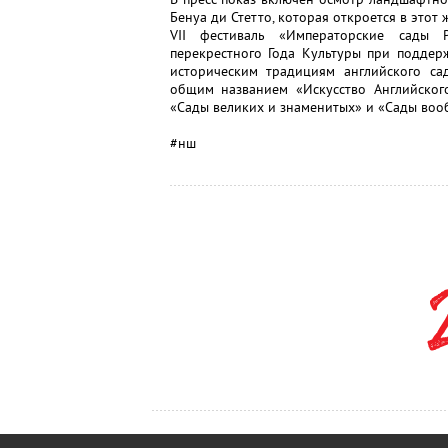
Бенуа ди Стетто, которая откроется в этот
VII фестиваль «Императорские сады Р
перекрестного Года Культуры при поддер
историческим традициям английского с
общим названием «Искусство Английского
«Сады великих и знаменитых» и «Сады воо
#нш