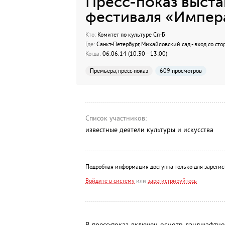
Пресс-показ выст
фестиваля «Импер
Кто:
Комитет по культуре Сп-Б
Где:
Санкт-Петербург, Михайловский сад - вход со сто
Когда:
06.06.14 (10:30—13:00)
Премьера, пресс-показ
609 просмотров
Список участников:
известные деятели культуры и искусства
Подробная информация доступна только для зарегис
Войдите в систему
или
зарегистрируйтесь
В пресс-показ включен осмотр ландшафтн