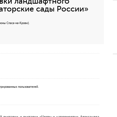
авки ландшафтного
аторские сады России»
роны Спаса-на-Крови).
трированных пользователей.
ой выставки и выставки «Цветы и натюрморты» Александра