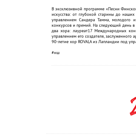
В эксклюзивной программе «Песни Финског
искусства: от глубокой старины до наших 
управлением Сандера Тамма, молодого и
конкурсов и премий. На следующий день в 
два хора: лауреат17 Международных кон
управлением его создателя, заслуженного 
90-летие хор ROVALA из Лапландии под уп
#нш