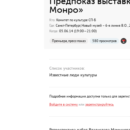
Предпоказ выставк
Монро»
Кто:
Комитет по культуре СП-Б
Где:
Санкт-Петербург, Новый музей – 6-я линия В.О., 
Когда:
05.06.14 (19:00—21:00)
Премьера, пресс-показ
580 просмотров
Список участников:
Известные люди культуры
Подробная информация доступна только для зарегис
Войдите в систему
или
зарегистрируйтесь
Ретроспектива работ Владислава Мамышев