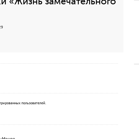
и «Жизнь замечательного
29
трированных пользователей.
а-Монро.