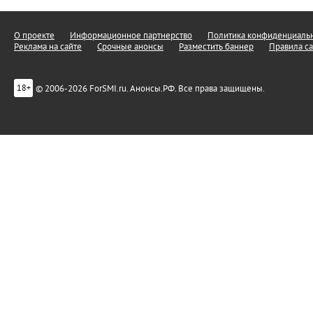
О проекте
Информационное партнерство
Политика конфиденциальн
Реклама на сайте
Срочные анонсы
Разместить баннер
Правила са
© 2006-2026 ForSMI.ru. Анонсы.РФ. Все права защищены.
18+