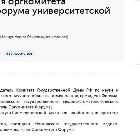
я оргкомитета
орума университетской
 «Азимут Москва Олимпик», зал «Москва»)
625 просмотров
едатель Комитета Государственной Думы РФ по науке и
йского научного общества иммунологов, президент Форума;
ковского государственного медико-стоматологического
тель Оргкомитета Форума;
титута биомедицинской науки при Токийском университете,
ор, президент Московского государственного медико-
вдокимова, член Оргкомитета Форума