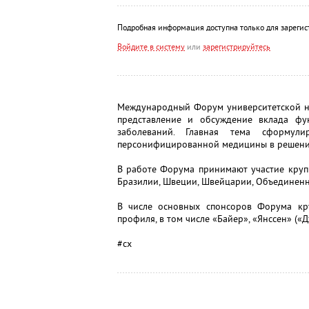
Подробная информация доступна только для зарегис
Войдите в систему
или
зарегистрируйтесь
Международный Форум университетской на
представление и обсуждение вклада фу
заболеваний. Главная тема сформул
персонифицированной медицины в решении
В работе Форума принимают участие крупны
Бразилии, Швеции, Швейцарии, Объединенн
В числе основных спонсоров Форума кр
профиля, в том числе «Байер», «Янссен» (
#сх