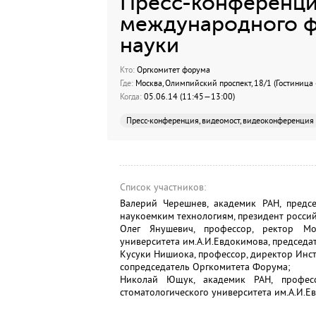
Пресс-конференци
международного ф
науки
Кто:
Оргкомитет форума
Где:
Москва, Олимпийский проспект, 18/1 (Гостиница
Когда:
05.06.14 (11:45—13:00)
Пресс-конференция, видеомост, видеоконференция
Список участников:
Валерий Черешнев, академик РАН, предс
наукоемким технологиям, президент росси
Олег Янушевич, профессор, ректор Мос
университета им.А.И.Евдокимова, председа
Кусуки Нишиока, профессор, директор Инс
сопредседатель Оргкомитета Форума;
Николай Ющук, академик РАН, професс
стоматологического университета им.А.И.Е