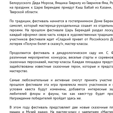
Белорусского Деда Мороза, Ямщика Гаврилу из Гаврилов-Яма, Р
на праздник к Царю Берендею приедут Кыш Бабай из Казани,
Тверской области.
По традиции, фестиваль начнется в гостеприимном Доме Берен
самолет, который мастерица-рукодельница сошьет из отдельн
героями. На прошлом фестивале Царь Берендей раздал лоск
каждый оформил свою часть ковра в художественных традиция
участников фестиваля ждет «Сладкий привет от Российского 
лотерея «Получи билет в сказку!», мастер-классы.
Продолжится фестиваль в дендрологическом саду им. С. Ф
различные мероприятия: конкурсы, веселые старты и соревно
сказочных персонажей, мастер-классы. Каждая площадка предст
задействованы известные сказочные герои, которые и предст
мастерство.
Самые любознательные и активные смогут принять участие
прошлом фестивале эта игра привлекла много участников и 
условия квеста будут изменены, добавятся интересные з
любителей флоры и фауны, так как квест-тур будет про
Награждение победителей пройдет здесь же.
В этом году фестиваль представляет две новые сказочные 
машин и Музей радио. На мастер-класс с чаепитием «Масте