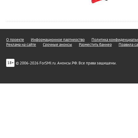
О проекте
Информационное партнерство
Политика конфиденциальн
Реклама на сайте
Срочные анонсы
Разместить баннер
Правила са
© 2006-2026 ForSMI.ru. Анонсы.РФ. Все права защищены.
18+