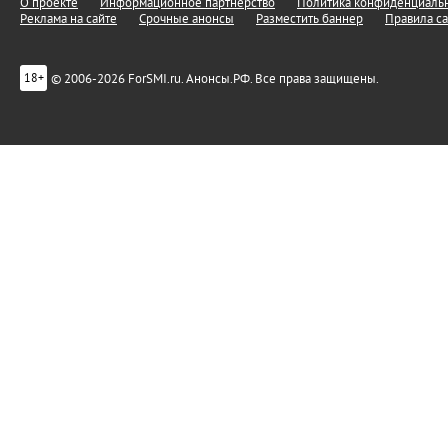
О проекте
Информационное партнерство
Политика конфиденциальн
Реклама на сайте
Срочные анонсы
Разместить баннер
Правила са
© 2006-2026 ForSMI.ru. Анонсы.РФ. Все права защищены.
18+