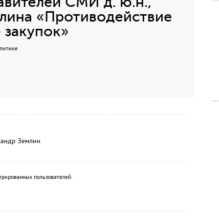
авителей СМИ д. ю.н.,
млина «Противодействие
 закупок»
олитике
сандр Землин
трированных пользователей.