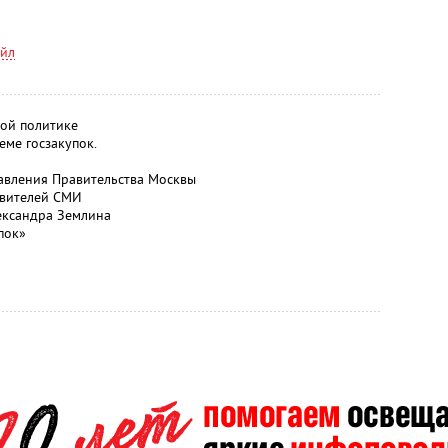
айл
ой политике
еме госзакупок.
авления Правительства Москвы
авителей СМИ
ександра Землина
пок»