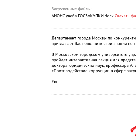
Загруженные файлы:
АНОНС учеба ГОСЗАКУПКИ.docx
Скачать ф
Департамент города Москвы по конкурентн
приглашает Вас пополнить свои знания по т
В Московском городском университете упр
пройдет интерактивная лекция для предст
доктора юридических наук, профессора Ал
«Противодействие коррупции в сфере заку
#вп