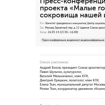
Пресс-конференци
проекта «Малые го
сокровища нашей 
Кто:
Комитет гражданских инициатив, Центр социал
Где:
Москва, Гранатный пер. д. 22 (здание Союза архи
Когда:
26.05.14 (13:30—16:00)
Пресс-конференция, видеомост, видеоконференция
Список участников:
Андрей Боков, президент Союза архитектор
Павел Шульгин, культуролог,
Василий Мельниченко, член КГИ,
Дмитрий Орешкин, политолог, член КГИ,
Елена Ткач, муниципальный депутат Москв
Роман Ткач, координатор движения «Коалиц