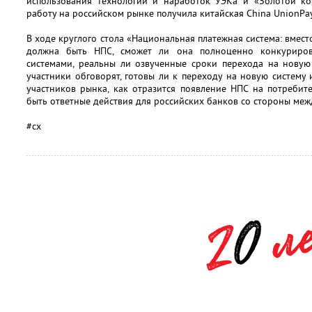
использования технологий и наработок УЭКа и «Золотой к
работу на российском рынке получила китайская China UnionPay
В ходе круглого стола «Национальная платежная система: вместо
должна быть НПС, сможет ли она полноценно конкуриро
системами, реальны ли озвученные сроки перехода на новую 
участники обговорят, готовы ли к переходу на новую систему
участников рынка, как отразится появление НПС на потребит
быть ответные действия для российских банков со стороны ме
#сх