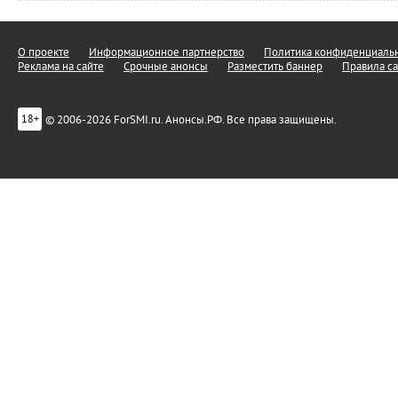
О проекте
Информационное партнерство
Политика конфиденциальн
Реклама на сайте
Срочные анонсы
Разместить баннер
Правила са
© 2006-2026 ForSMI.ru. Анонсы.РФ. Все права защищены.
18+