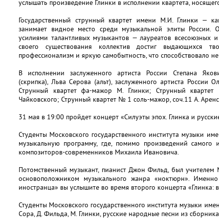
услышать произведение Глинки в исполнении квартета, носящег
Государственный струнный квартет имени М.И. Глинки — к
занимает видное место среди музыкальной элиты России. 
усилиями талантливых музыкантов — лауреатов всесоюзных и
своего существования коллектив достиг выдающихся тво
профессионализм и яркую самобытность, что способствовало не
В исполнении заслуженного артиста России Степана Якови
(скрипка), Льва Серова (альт), заслуженного артиста России 
Струнный квартет фа-мажор М. Глинки; Струнный кварте
Чайковского; Струнный квартет № 1 соль-мажор, соч.11 А. Аренс
31 мая в 19:00 пройдет концерт «Силуэты эпох. Глинка и русски
Студенты Московского государственного института музыки им
музыкальную программу, где, помимо произведений самого и
композиторов-современников Михаила Ивановича.
Потомственный музыкант, пианист Джон Фильд, был учителем 
основоположником музыкального жанра «ноктюрн». Именно 
иностранца» вы услышите во время второго концерта «Глинка: в
Студенты Московского государственного института музыки имен
Сора, Д. Фильда, М. Глинки, русские народные песни из сборника