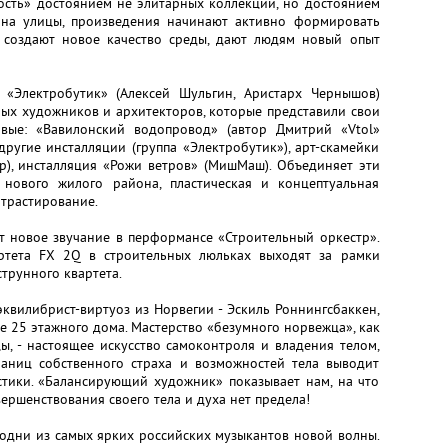
ость» достоянием не элитарных коллекций, но достоянием
 на улицы, произведения начинают активно формировать
 создают новое качество среды, дают людям новый опыт
 «Электробутик» (Алексей Шульгин, Аристарх Чернышов)
ных художников и архитекторов, которые представили свои
вые: «Вавилонский водопровод» (автор Дмитрий «Vtol»
другие инсталляции (группа «Электробутик»), арт-скамейки
р), инсталляция «Рожи ветров» (МишМаш). Объединяет эти
нового жилого района, пластическая и концептуальная
нтрастирование.
т новое звучание в перформансе «Строительный оркестр».
ртета FX 2Q в строительных люльках выходят за рамки
трунного квартета.
квилибрист-виртуоз из Норвегии - Эскиль Роннингсбаккен,
 25 этажного дома. Мастерство «безумного норвежца», как
ы, - настоящее искусство самоконтроля и владения телом,
раниц собственного страха и возможностей тела выводит
стики. «Балансирующий художник» показывает нам, на что
вершенствования своего тела и духа нет предела!
 одни из самых ярких российских музыкантов новой волны.