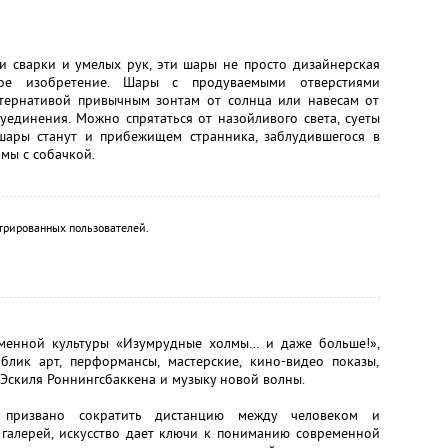
и сварки и умелых рук, эти шары не просто дизайнерская
ное изобретение. Шары с продуваемыми отверстиями
тернативой привычным зонтам от солнца или навесам от
единения. Можно спрятаться от назойливого света, суеты
шары станут и прибежищем странника, заблудившегося в
мы с собачкой.
трированных пользователей.
еменной культуры «Изумрудные холмы… и даже больше!»,
лик арт, перформансы, мастерские, кино-видео показы,
Эскиля Роннингсбаккена и музыку новой волны.
е призвано сократить дистанцию между человеком и
 галерей, искусство дает ключи к пониманию современной