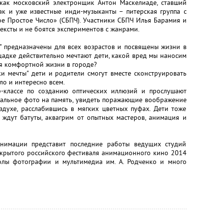
 как московский электронщик Антон Маскелиаде, ставший
ак и уже известные инди-музыканты – питерская группа с
е Простое Число» (СБПЧ). Участники СБПЧ Илья Барамия и
ксты и не боятся экспериментов с жанрами.
" предназначены для всех возрастов и посвящены жизни в
щадке действительно мечтают дети, какой вред мы наносим
я комфортной жизни в городе?
ки мечты" дети и родители смогут вместе сконструировать
ло и интересно всем.
р-классе по созданию оптических иллюзий и прослушают
нтальное фото на память, увидеть поражающие воображение
здухе, расслабившись в мягких цветных пуфах. Дети тоже
й ждут батуты, аквагрим от опытных мастеров, анимация и
анимации представит последние работы ведущих студий
ткрытого российского фестиваля анимационного кино 2014
олы фотографии и мультимедиа им. А. Родченко и много