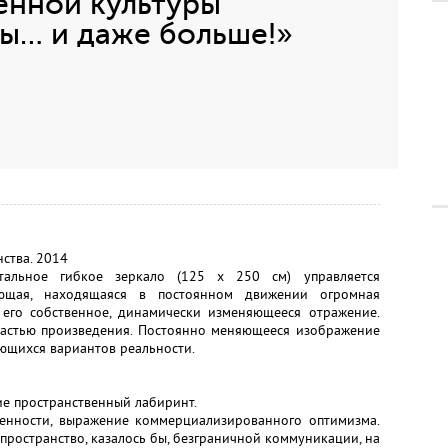
енной культуры
ы… и даже больше!»
ства. 2014
стальное гибкое зеркало (125 х 250 см) управляется
ющая, находящаяся в постоянном движении огромная
у его собственное, динамически изменяющееся отражение.
частью произведения. Постоянно меняющееся изображение
ющихся вариантов реальности.
ие пространственный лабиринт.
енности, выражение коммерциализированного оптимизма.
пространство, казалось бы, безграничной коммуникации, на