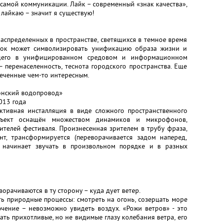
самой коммуникации. Лайк – современный «знак качества»,
 лайкаю – значит я существую!
аспределенных в пространстве, светящихся в темное время
нок может символизировать унификацию образа жизни и
ющего в унифицированном средовом и информационном
– перенаселенность, теснота городского пространства. Еще
еченные чем-то интересным.
онский водопровод»
013 года
ктивная инсталляция в виде сложного пространственного
бъект оснащён множеством динамиков и микрофонов,
телей фестиваля. Произнесенная зрителем в трубу фраза,
т, трансформируется (переворачивается задом наперед,
и начинает звучать в произвольном порядке и в разных
орачиваются в ту сторону – куда дует ветер.
ь природные процессы: смотреть на огонь, созерцать море
чение – невозможно увидеть воздух. «Рожи ветров» - это
ть прихотливые, но не видимые глазу колебания ветра, его