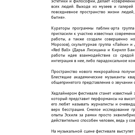
эстетики и философии, делает «современн
всех людей. Выходя из музеев и галерей
повседневное пространство жизни людей,
бытия».
Кураторы программы паблик-арта группа
пригласили к участию известных современ
работы, а также создали совершенно но
Морозов), скульптурная группа «Лайки» и 
«Red Ball» (Дарья Лисицына и Кирилл Баи
работы идея взаимодействия со средой 
интеграция в нее, либо парадоксальное ко
Пространство нового микрорайона получи
Блестящие академические музыканты ква
общепринятого представления о звучании с
Хедлайнером фестиваля станет известный э
который представит перформансы на высоте
его любят называть журналисты и очевидц
верх бесстрашия. Смелое исследование г
опыты Эскиля за рамки просто эквилибри
действительно способен человек, ведь у со
На музыкальной сцене фестиваля выступят