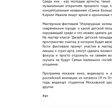
Среди них - как молодые артисты, такие
музыкальным открытием прошлого года, т
концептуальным названием «Самое Большо
Кирилл Иванов пишут яркие и ироничные те
Мастерские фестиваля "Изумрудные холмы
современном городе: о какой детской пло
окружающей среде и что можем сделать дл
На мастер-классе "Дизайн детской площад
пространство счастья, в котором будет весе
Гости фестиваля примут участие в масте
лекции о стрит-арте, смогут сделать моме
фокусы и просто отдохнуть на свежем во
скучать не будут. Самых маленьких госте
угощение.
Программа показов кино, видеоарта и 
российской анимации из каталога 19-го О
года, видеоарт студентов Московской шк
другое.
#вп