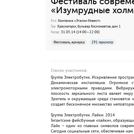
Фестиваль соврем
«Изумрудные холм
Кто:
Компания «Эталон-Инвест»
Где:
Красногорск, бульвар Космонавтов, дом 1
Когда:
31.05.14 (14:00—22:00)
Фестиваль, ярмарка
291 просмотр
Список участников:
Группа Электробутик. Искривление простран
Динамическая инсталляция. Огромное 
электромоторными приводами. Вибриру
плоскость зеркального листа являет мир
Зритель и окружающая среда становятся 
создает бесконечное множество неповторя
Группа Электробутик. Лайки. 2014
Гигантские фейсбучные «лайки», образующ
Лайк – один из главных символов соврем
Сегодня социальные сети, обеспечивая нам 