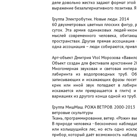
деле довольно жестко задают формат этой 
выражение безальтернативного позитива. Я
Группа Электробутик. Новые люди. 2014
60 двухметровых цветных плоских фигур, р
суток. Эта армия одинаковых людей-ико
мыслей современного человека, обита
пространствах. Другая прямая ассоциация 
одна ассоциация – люди собираются, привл
Арт-объект Дмитрия Vtol Морозова «Вавил
Объект создан для фестиваля архстояние 2
Многомерная звуковая и световая интера
лабиринта из водопроводных труб. О
записывающих и искажающих фразы посети
крик или иной звук попадают в лабирин
искажается или превращается в глитч) 
вариациях из другого конца одной из труб.
Группа МишМаш. РОЖА ВЕТРОВ. 2000-2013
ветровые скульптуры
Ткань, программирование, ветер. «Рожи» выв
В природе человека - бесконечно наблюдат
или колышущийся лес, но есть одно исклю
прибор, который даёт возможность наблюда