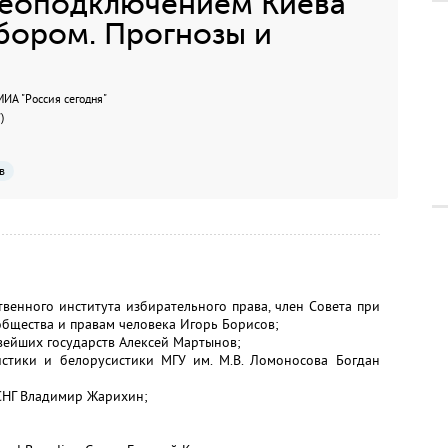
идеоподключением Киева
бором. Прогнозы и
А "Россия сегодня"
)
в
венного института избирательного права, член Совета при
бщества и правам человека Игорь Борисов;
ейших государств Алексей Мартынов;
стики и белорусистики МГУ им. М.В. Ломоносова Богдан
 СНГ Владимир Жарихин;