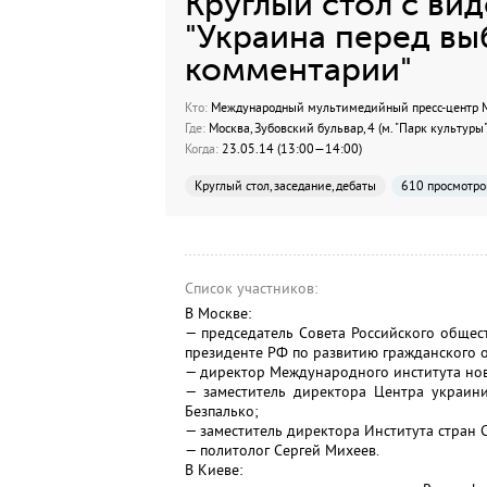
Круглый стол с в
"Украина перед вы
комментарии"
Кто:
Международный мультимедийный пресс-центр МИ
Где:
Москва, Зубовский бульвар, 4 (м. "Парк культуры"
Когда:
23.05.14 (13:00—14:00)
Круглый стол, заседание, дебаты
610 просмотро
Список участников:
В Москве:
— председатель Совета Российского общест
президенте РФ по развитию гражданского о
— директор Международного института нов
— заместитель директора Центра украини
Безпалько;
— заместитель директора Института стран
— политолог Сергей Михеев.
В Киеве: