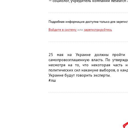
— социолог, учредитель компании Research 
Подробная информация доступна только для зарегис
Войдите в систему
или
зарегистрируйтесь
25 мая на Украине должны пройти пр
самопровозглашенную власть. По утверж
несмотря на то, что некоторая часть н
политических сил накануне выборов, о канд
Украине будут говорить эксперты.
#лш