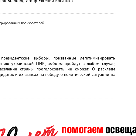
and Branding Group Евгений Копатько.
трированных пользователей.
езидентские выборы, призванные легитимизировать
дению украинской ЦИК, выборы пройдут в любом случае,
аселения страны проголосовать не сможет. О раскладе
идатах и их шансах на победу, о политической ситуации на