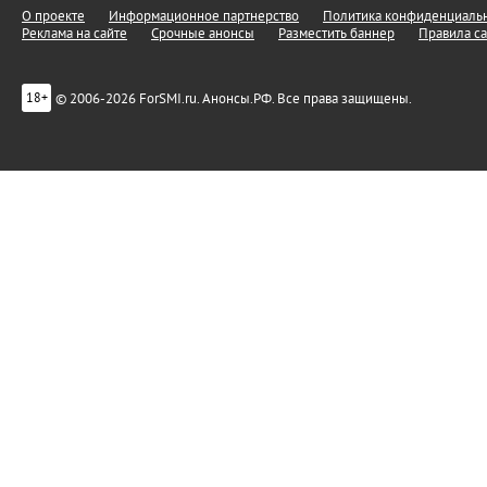
О проекте
Информационное партнерство
Политика конфиденциальн
Реклама на сайте
Срочные анонсы
Разместить баннер
Правила са
© 2006-2026 ForSMI.ru. Анонсы.РФ. Все права защищены.
18+