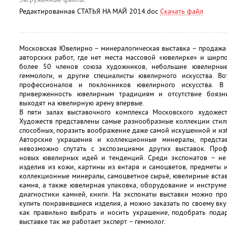
Редактированная СТАТЬЯ НА МАЙ 2014.doc
Скачать файл
Московская Ювелирно – минералогическая выставка – продажа
авторских работ, где нет места массовой «ювелирке» и ширп
более 50 членов союза художников, небольшие ювелирные
геммологи, и другие специалисты ювелирного искусства. В
профессионалов и поклонников ювелирного искусства. В
приверженность ювелирным традициям и отсутствие боязн
выходят на ювелирную арену впервые.
В пяти залах выставочного комплекса Московского художес
Художеств представлены самые разнообразные коллекции сти
способных, поразить воображение даже самой искушенной и из
Авторские украшения и коллекционные минералы, предст
невозможно спутать с экспозициями других выставок. Про
новых ювелирных идей и тенденций. Среди экспонатов – не
изделия из кожи, картины из янтаря и самоцветов, предметы и
коллекционные минералы, самоцветное сырьё, ювелирные вста
камня, а также ювелирная упаковка, оборудование и инструм
диагностики камней, книги. На экспонаты выставки можно пр
купить понравившиеся изделия, а можно заказать по своему вкус
как правильно выбрать и носить украшение, подобрать пода
выставке так же работает эксперт – геммолог.