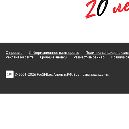
О проекте
Информационное партнерство
Политика конфиденциальн
Реклама на сайте
Срочные анонсы
Разместить баннер
Правила са
© 2006-2026 ForSMI.ru. Анонсы.РФ. Все права защищены.
18+